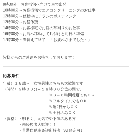
9時30分 お客様宅へ向けて車で出発
10時00分～お客様宅でエアコンクリーニングのお仕事
12時00分～移動中にチラシのポスティング
12時30分～お昼休憩
14時00分～お客様宅でお庭の草刈りのお仕事
16時00分～お店へ移動して片付けと明日の準備
17時30分～着替えて終了 「お疲れさまでした～」
皆様からのご連絡をお待ちしております！
応募条件
年齢）１８歳～ 女性男性どちらも大歓迎です
〈時間〉９時００分～１８時００分位の間で、
※３～６時間程度でもＯＫ
※フルタイムでもＯＫ
※週2日からＯＫ
※土日のみＯＫ
〈資格〉・明るく、元気でやる気のある方
・未経験者大歓迎！！
・普通自動車免許所持者（AT限定可）