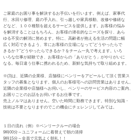
ご家庭のお困り事を解決するお手伝いを行います。例えば、家事代
行、水回り修理、庭の手入れ、引っ越しや家具移動、改修や修繕な
どなど、１００種類を超えるサービスを提供します。お客様の悩み
を解消することはもちろん、お客様の潜在的なニーズを探り、あら
ゆる不安の解消に努めます。特に、高齢者が抱える生活の問題に幅
広く対応できるよう、常にお客様の立場になって”どうやったらで
きるか？”どうやったらできるか？をチーム一丸で考えます。いろ
いろな仕事が経験でき、お客様からの「ありがとう」がやりがいに
なる。毎日違う仕事に携われるため、新鮮な気持ちで取り組めます。
※(3)は、近隣の企業様、店舗様にベンリーをアピールして頂く営業ス
タッフの募集となります。個人のお客様宅への訪問営業はありません。
近隣の企業様や店舗様へお伺いし、ベンリーのサービス内容のご案内、
お困りごとのお話をお伺いするお仕事です。
売上ノルマはありません。空いた時間に勤務できます。特別な知識・
技術は不要となりますのでこの機会にチェレンジしてみては。
１日の流れ（例）※ベンリークルーの場合
9時00分～ユニフォームに着替えて朝の清掃
9時15分～全員で元気よく朝礼！！